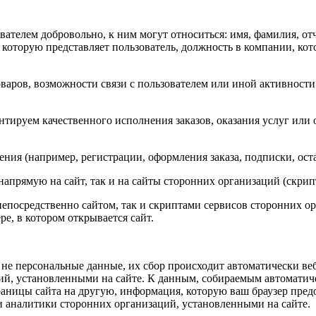
телем добровольно, к ним могут относиться: имя, фамилия, отч
 которую представляет пользователь, должность в компании, кот
аров, возможности связи с пользователем или иной активности п
нтируем качественного исполнения заказов, оказания услуг или
ия (например, регистрации, оформления заказа, подписки, оста
напрямую на сайт, так и на сайты сторонних организаций (скри
 непосредственно сайтом, так и скриптами сервисов сторонних 
ре, в котором открывается сайт.
е персональные данные, их сбор происходит автоматически веб
й, установленными на сайте. К данным, собираемым автоматическ
раницы сайта на другую, информация, которую ваш браузер предо
 аналитики сторонних организаций, установленными на сайте.