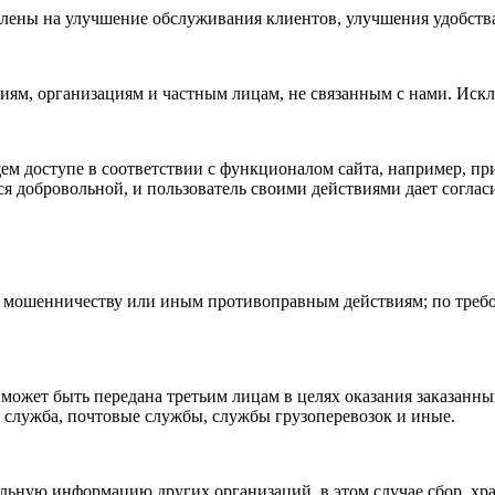
ены на улучшение обслуживания клиентов, улучшения удобства 
м, организациям и частным лицам, не связанным с нами. Искл
м доступе в соответствии с функционалом сайта, например, при
тся добровольной, и пользователь своими действиями дает согла
 мошенничеству или иным противоправным действиям; по требо
 может быть передана третьим лицам в целях оказания заказанны
я служба, почтовые службы, службы грузоперевозок и иные.
льную информацию других организаций, в этом случае сбор, хр