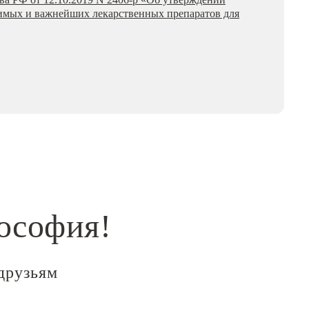
имых и важнейших лекарственных препаратов для
ософия!
 друзьям