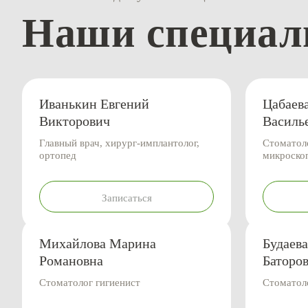
Наши специал
Иванькин Евгений
Цабаев
Викторович
Василь
Главный врач, хирург-имплантолог,
Стоматоло
ортопед
микроско
Записаться
Михайлова Марина
Будаев
Романовна
Баторо
Стоматолог гигиенист
Стоматол