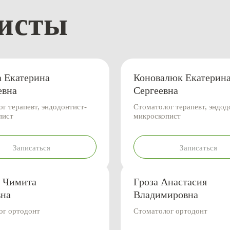
исты
а Екатерина
Коновалюк Екатерин
евна
Сергеевна
г терапевт, эндодонтист-
Стоматолог терапевт, эндод
пист
микроскопист
Записаться
Записаться
а Чимита
Гроза Анастасия
вна
Владимировна
ог ортодонт
Стоматолог ортодонт