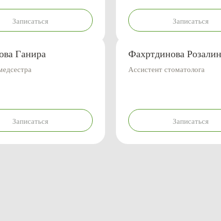
Записаться
Записаться
ова Ганира
Фахртдинова Розалин
медсестра
Ассистент стоматолога
Записаться
Записаться