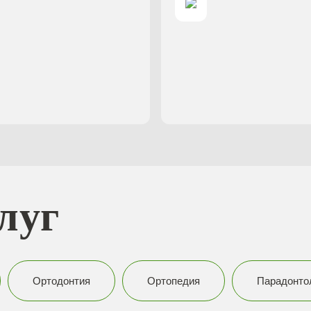
луг
Ортодонтия
Ортопедия
Парадонто